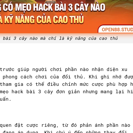
 bài 3 cây nào mà chỉ là kỹ năng của cao thủ
trước giúp người chơi phần nào nhận diện xu
 phong cách chơi của đối thủ. Khi ghi nhớ đư
tham gia có thể điều chỉnh mức cược phù hợp 
mẹo hack bài 3 cây đơn giản nhưng mang lại h
uẩn.
quen đặt cược riêng, từ đó phản ánh phần nào
 đang áp dụng. Khi chú ý đến những thay đổi