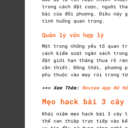
trong cách đặt cược, người tha
bài của đối phương. Điều này g
tình huống quan trọng.
Quản lý vốn hợp lý
Một trong những yếu tố quan tr
cách kiểm soát ngân sách trong
đặt giới hạn thắng thua rõ ràn
cần thiết. Đồng thời, phương p
phụ thuộc vào may rủi trong từ
>>> Xem Thêm:
Review App Nổ Hũ
Mẹo hack bài 3 cây
Khái niệm mẹo hack bài 3 cây t
thể can thiệp trực tiếp vào kế
uy tín đều sử dụng công nghệ n