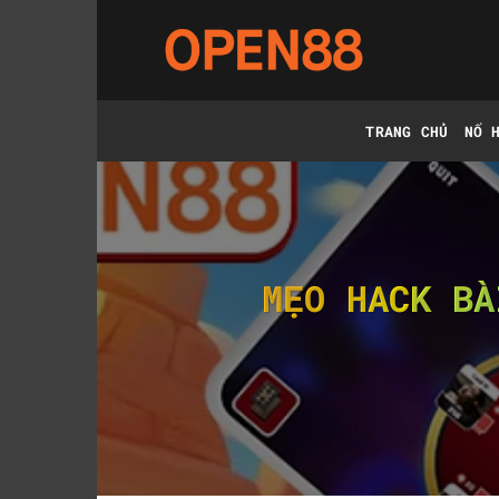
Bỏ
qua
nội
dung
TRANG CHỦ
NỔ 
MẸO HACK BÀ