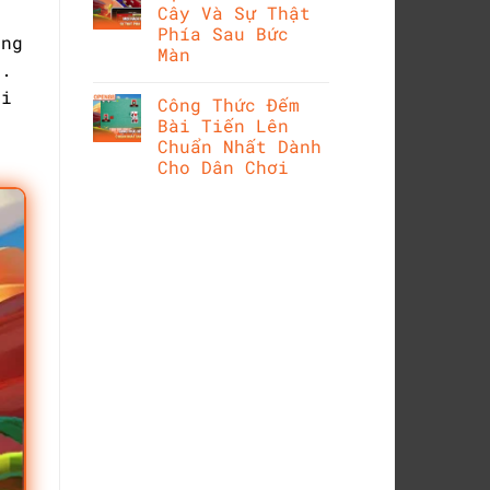
Nhất
luận
Cây Và Sự Thật
ở
Cho
Phía Sau Bức
Review
Bạn
ăng
App
Trong
Màn
Nổ
Năm
i.
Hũ
Không
2026
Mới
có
ôi
Công Thức Đếm
Nhất
bình
2026
luận
Bài Tiến Lên
ở
Từ
Chuẩn Nhất Dành
Mẹo
Các
Hack
Chuyên
Cho Dân Chơi
Bài
Gia
3
Không
Cây
có
Và
bình
Sự
luận
ở
Thật
Công
Phía
Thức
Sau
Đếm
Bức
Bài
Màn
Tiến
Lên
Chuẩn
Nhất
Dành
Cho
Dân
Chơi