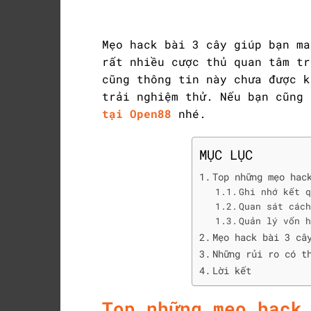
Mẹo hack bài 3 cây giúp bạn ma
rất nhiều cược thủ quan tâm tr
cũng thông tin này chưa được k
trải nghiệm thử. Nếu bạn cũng 
tại Open88
nhé.
MỤC LỤC
Top những mẹo hac
Ghi nhớ kết 
Quan sát các
Quản lý vốn 
Mẹo hack bài 3 câ
Những rủi ro có t
Lời kết
Top những mẹo hack