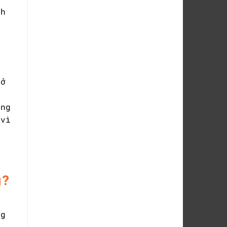
nh
g
 ở
ông
 vì
g?
ó
ng