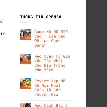
c
THÔNG TIN OPEN88
ực
Game Nổ Hũ RTP
đây
Cao | Làm Sao
Để Lựa Chọn
Đúng?
Không
có
Mẹo Quay Hũ Giữ
bình
luận
Vốn Tốt Nhất
ở
Cho Bạn Trong
Game
Nổ
Năm 2026
Hũ
RTP
Không
Cao
có
Review App Nổ
|
bình
Làm
luận
Hũ Mới Nhất
ở
Sao
2026 Từ Các
Mẹo
Để
Quay
Lựa
Chuyên Gia
Hũ
Chọn
Giữ
Không
Đúng?
Vốn
có
Mẹo Hack Bài 3
Tốt
bình